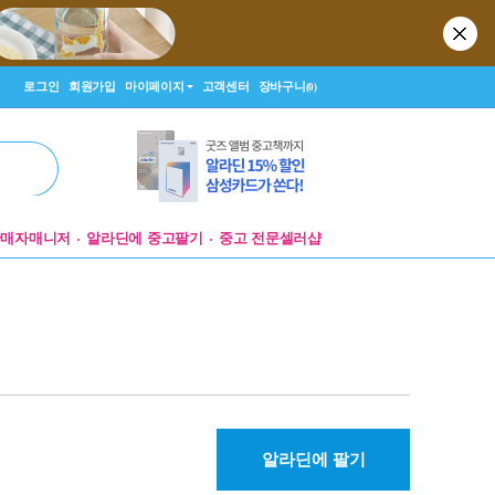
로그인
회원가입
마이페이지
고객센터
장바구니
(0)
판매자매니저
알라딘에 중고팔기
중고 전문셀러샵
알라딘에 팔기