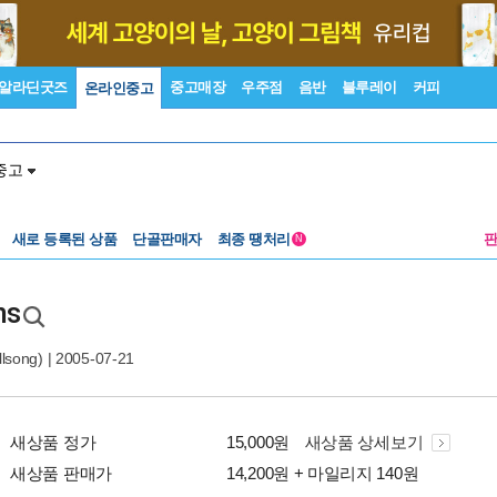
알라딘굿즈
중고매장
우주점
음반
블루레이
커피
온라인중고
중고
새로 등록된 상품
단골판매자
최종 땡처리
N
ns
lsong)
| 2005-07-21
새상품 정가
15,000원
새상품 상세보기
새상품 판매가
14,200원 + 마일리지 140원