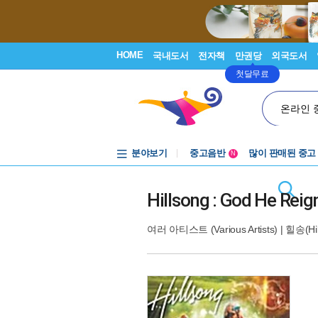
HOME
국내도서
전자책
만권당
외국도서
첫달무료
온라인 
분야보기
중고음반
많이 판매된 중고
N
1천원부터
중고음반
Hillsong : God He Reig
여러 아티스트 (Various Artists)
|
힐송(Hil