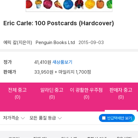
Eric Carle: 100 Postcards (Hardcover)
에릭 칼(지은이)
Penguin Books Ltd
2015-09-03
정가
41,410원
새상품보기
판매가
33,950원 + 마일리지 1,700점
전체 중고
알라딘 중고
이 광활한 우주점
판매자 중고
(0)
(0)
(0)
(0)
저가격순
모든 품질 등급
반값택배
만 보기