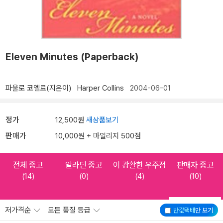
Eleven Minutes (Paperback)
파울로 코엘료(지은이)
Harper Collins
2004-06-01
정가
12,500원
새상품보기
판매가
10,000원 + 마일리지 500점
전체 중고
알라딘 중고
이 광활한 우주점
판매자 중고
(14)
(0)
(4)
(10)
저가격순
모든 품질 등급
반값택배
만 보기