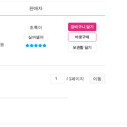
판매자
초록이
장바구니 담기
실버셀러
바로구매
0원
보관함 담기
/ 1페이지
이동