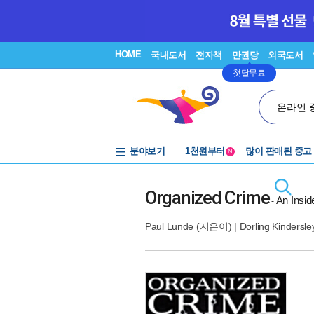
HOME
국내도서
전자책
만권당
외국도서
첫달무료
온라인 
중고음반
1천원부터
분야보기
많이 판매된 중고
N
중고음반
Organized Crime
An Insid
-
Paul Lunde
(지은이) |
Dorling Kindersle