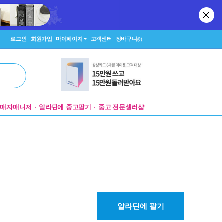
로그인
회원가입
마이페이지
고객센터
장바구니
(0)
판매자매니저
알라딘에 중고팔기
중고 전문셀러샵
알라딘에 팔기