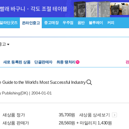
알라딘굿즈
중고매장
우주점
음반
블루레이
커피
온라인중고
중고
새로 등록된 상품
단골판매자
최종 땡처리
N
e Guide to the World's Most Successful Industry
y Publishing(DK)
| 2004-01-01
새상품 정가
35,700원
새상품 상세보기
새상품 판매가
28,560원 + 마일리지 1,430원