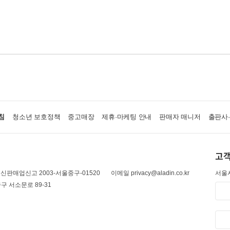
침
청소년 보호정책
중고매장
제휴·마케팅 안내
판매자 매니저
출판사
고객
신판매업신고 2003-서울중구-01520
이메일 privacy@aladin.co.kr
서울시
구 서소문로 89-31