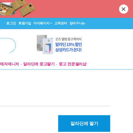
로그인
회원가입
마이페이지
고객센터
장바구니
(0)
판매자매니저
알라딘에 중고팔기
중고 전문셀러샵
알라딘에 팔기