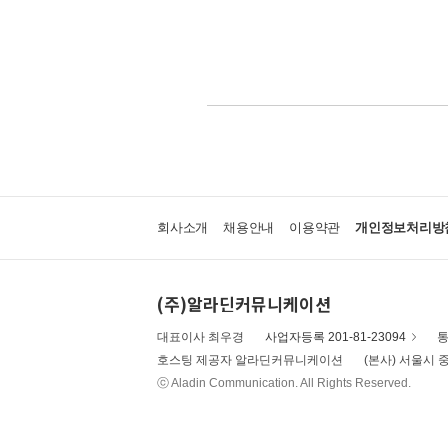
회사소개
채용안내
이용약관
개인정보처리방
(주)알라딘커뮤니케이션
대표이사 최우경
사업자등록 201-81-23094
통
호스팅 제공자 알라딘커뮤니케이션
(본사) 서울시 중
ⓒ Aladin Communication. All Rights Reserved.