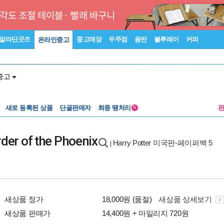
알라딘굿즈
중고매장
우주점
음반
블루레이
커피
온라인중고
중고
새로 등록된 상품
단골판매자
최종 땡처리
N
rder of the Phoenix
Harry Potter 미국판-페이퍼백 5
|
새상품 정가
18,000원 (품절)
새상품 상세보기
새상품 판매가
14,400원 + 마일리지 720원