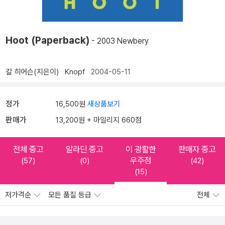
Hoot (Paperback)
- 2003 Newbery
칼 히어슨(지은이)
Knopf
2004-05-11
정가
16,500원
새상품보기
판매가
13,200원 + 마일리지 660점
전체 중고
알라딘 중고
이 광활한
판매자 중고
우주점
(57)
(0)
(42)
(15)
저가격순
모든 품질 등급
전체