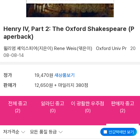
Henry IV, Part 2: The Oxford Shakespeare (P
aperback)
윌리엄 셰익스피어(지은이)
Rene Weis(엮은이)
Oxford Univ Pr
20
08-08-14
정가
19,470원
새상품보기
판매가
12,650원 + 마일리지 380점
전체 중고
알라딘 중고
이 광활한 우주점
판매자 중고
(2)
(0)
(0)
(2)
저가격순
모든 품질 등급
반값택배
만 보기