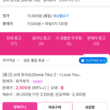
소마 트리오 (Soma Trio)
휫셔뮤직
2004-02-03
정가
13,900원 (품절)
새상품보기
판매가
11,500원 + 마일리지 120점
전체 중고
알라딘 중고
이 광활한 우주점
판매자 중고
(17)
(0)
(5)
(12)
저가격순
모든 품질 등급
반값택배
만 보기
[중고] 소마 트리오(Soma Trio) 2 - I Love You..
판매자 : 북적북적
전문셀러
판매가 :
2,000
원 (86%↓) │ 상태 :
중
배송비 : 40,000원 미만 3,500원, 반값택배 : 2,400원
장바구니
바로구매
보관함