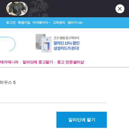
로그인
회원가입
마이페이지
고객센터
장바구니
(0)
판매자매니저
알라딘에 중고팔기
중고 전문셀러샵
리하우스 6
알라딘에 팔기