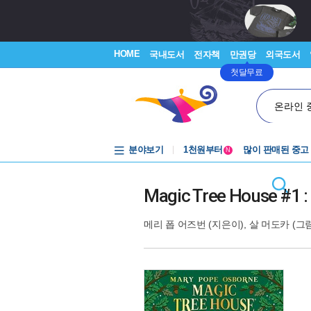
HOME
국내도서
전자책
만권당
외국도서
첫달무료
온라인 
중고음반
분야보기
1천원부터
많이 판매된 중고
N
중고음반
Magic Tree House #1 :
메리 폽 어즈번
(지은이),
살 머도카
(그림