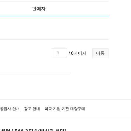
판매자
/ 0페이지
이동
·공급사 안내
광고 안내
학교·기업·기관 대량구매
센터 1544-2514 (발신자 부담)