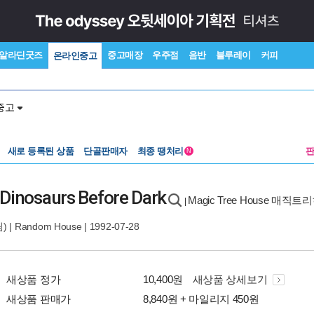
알라딘굿즈
중고매장
우주점
음반
블루레이
커피
온라인중고
중고
새로 등록된 상품
단골판매자
최종 땡처리
N
 Dinosaurs Before Dark
Magic Tree House 매직트
|
) |
Random House
| 1992-07-28
새상품 정가
10,400원
새상품 상세보기
새상품 판매가
8,840원 + 마일리지 450원