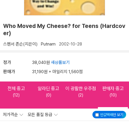
Who Moved My Cheese? for Teens (Hardcov
er)
스펜서 존슨(지은이)
Putnam
2002-10-28
정가
38,040원
새상품보기
판매가
31,190원 + 마일리지 1,560점
전체 중고
알라딘 중고
이 광활한 우주점
판매자 중고
(12)
(0)
(2)
(10)
저가격순
모든 품질 등급
반값택배
만 보기