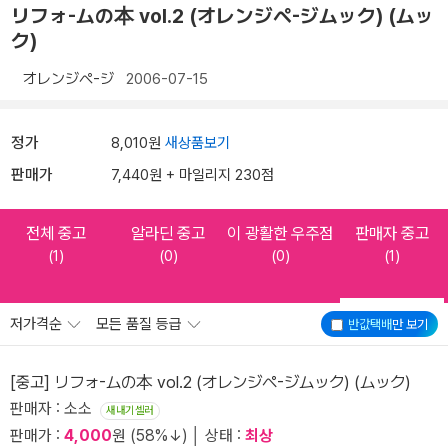
リフォ-ムの本 vol.2 (オレンジペ-ジムック) (ムッ
ク)
オレンジペ-ジ
2006-07-15
정가
8,010원
새상품보기
판매가
7,440원 + 마일리지 230점
전체 중고
알라딘 중고
이 광활한 우주점
판매자 중고
(1)
(0)
(0)
(1)
저가격순
모든 품질 등급
반값택배
만 보기
[중고] リフォ-ムの本 vol.2 (オレンジペ-ジムック) (ムック)
판매자 : 소소
새내기셀러
판매가 :
4,000
원 (58%↓) │ 상태 :
최상