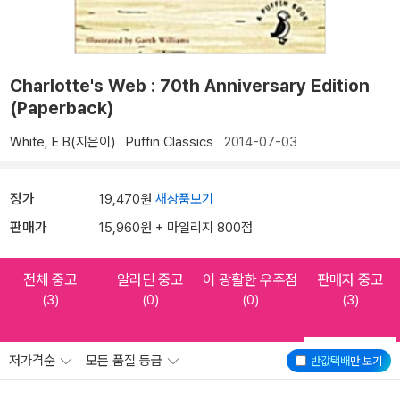
Charlotte's Web : 70th Anniversary Edition
(Paperback)
White, E B(지은이)
Puffin Classics
2014-07-03
정가
19,470원
새상품보기
판매가
15,960원 + 마일리지 800점
전체 중고
알라딘 중고
이 광활한 우주점
판매자 중고
(3)
(0)
(0)
(3)
저가격순
모든 품질 등급
반값택배
만 보기