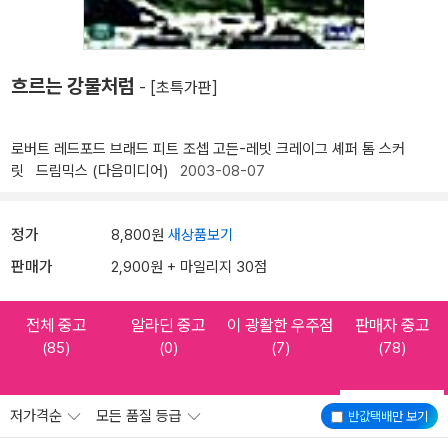
흐르는 강물처럼
- [초특가판]
로버트 레드포드
브래드 피트
조셉 고든-레빗
크레이그 셰퍼
톰 스커
릿
드림믹스 (다음미디어)
2003-08-07
정가
8,800원
새상품보기
판매가
2,900원 + 마일리지 30점
전체 중고
알라딘 중고
이 광활한 우주점
판매자 중고
(85)
(0)
(7)
(78)
저가격순
모든 품질 등급
반값택배
만 보기