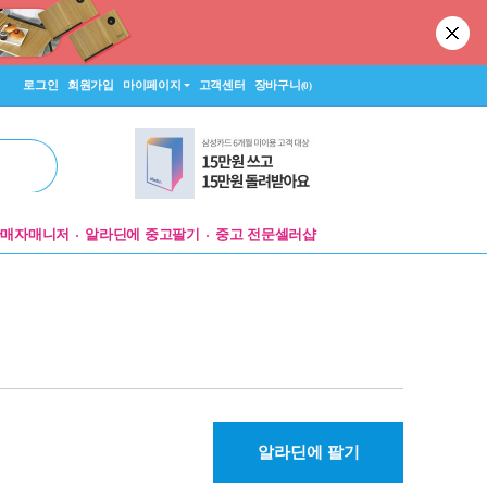
로그인
회원가입
마이페이지
고객센터
장바구니
(0)
판매자매니저
알라딘에 중고팔기
중고 전문셀러샵
알라딘에 팔기