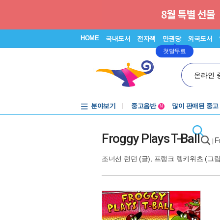
HOME
국내도서
전자책
만권당
외국도서
첫달무료
온라인 
분야보기
중고음반
많이 판매된 중고
N
1천원부터
중고음반
Froggy Plays T-Ball
F
|
조너선 런던
(글),
프랭크 렘키위츠
(그림)