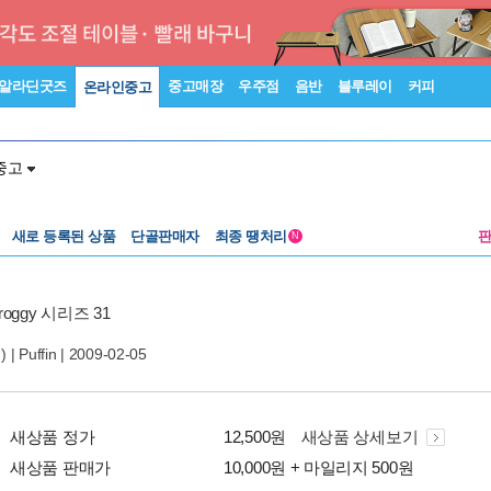
알라딘굿즈
중고매장
우주점
음반
블루레이
커피
온라인중고
중고
새로 등록된 상품
단골판매자
최종 땡처리
N
roggy 시리즈 31
 |
Puffin
| 2009-02-05
새상품 정가
12,500원
새상품 상세보기
새상품 판매가
10,000원 + 마일리지 500원