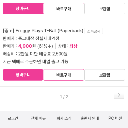
장바구니
바로구매
보관함
[중고] Froggy Plays T-Ball (Paperback)
소득공제
판매자 :
중고매장 잠실새내역점
판매가 :
4,900
원 (61%↓) │ 상태 :
최상
배송비 : 2만원 미만 배송료 2,500원
지금
택배
로 주문하면
내일
출고 가능
장바구니
바로구매
보관함
1 / 2
로그인
전체 메뉴
회사 소개
출판사 안내
PC 버전