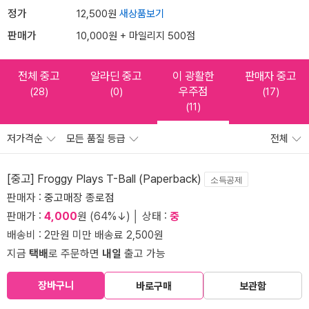
정가
12,500원
새상품보기
판매가
10,000원 + 마일리지 500점
전체 중고
알라딘 중고
이 광활한
판매자 중고
우주점
(28)
(0)
(17)
(11)
저가격순
모든 품질 등급
전체
[중고] Froggy Plays T-Ball (Paperback)
소득공제
판매자 :
중고매장 종로점
판매가 :
4,000
원 (64%↓) │ 상태 :
중
배송비 : 2만원 미만 배송료 2,500원
지금
택배
로 주문하면
내일
출고 가능
장바구니
바로구매
보관함