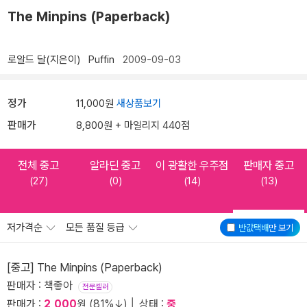
The Minpins (Paperback)
로알드 달(지은이)
Puffin
2009-09-03
정가
11,000원
새상품보기
판매가
8,800원 + 마일리지 440점
전체 중고
알라딘 중고
이 광활한 우주점
판매자 중고
(27)
(0)
(14)
(13)
저가격순
모든 품질 등급
반값택배
만 보기
[중고] The Minpins (Paperback)
판매자 : 책좋아
전문셀러
판매가 :
2,000
원 (81%↓) │ 상태 :
중