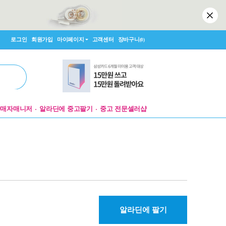
로그인
회원가입
마이페이지
고객센터
장바구니
(0)
판매자매니저
알라딘에 중고팔기
중고 전문셀러샵
알라딘에 팔기