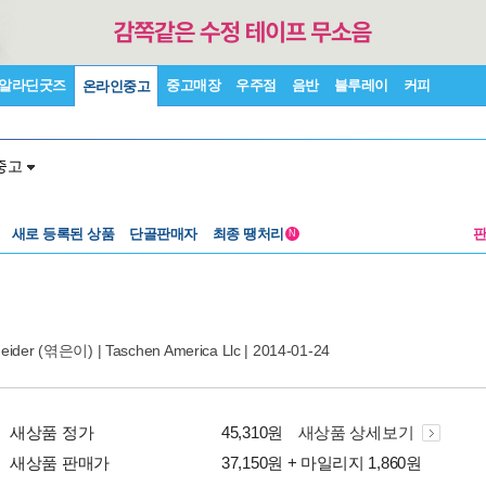
알라딘굿즈
중고매장
우주점
음반
블루레이
커피
온라인중고
중고
새로 등록된 상품
단골판매자
최종 땡처리
N
eider
(엮은이) |
Taschen America Llc
| 2014-01-24
새상품 정가
45,310원
새상품 상세보기
새상품 판매가
37,150원 + 마일리지 1,860원