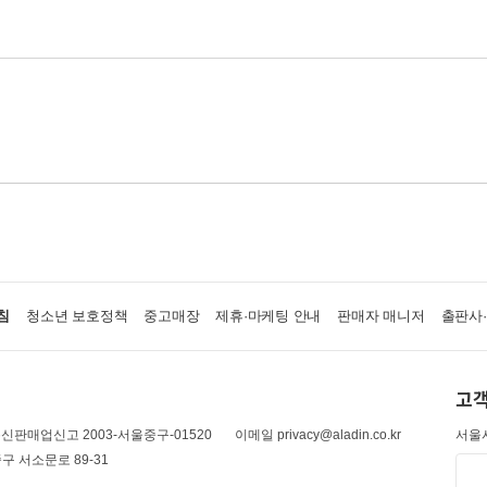
침
청소년 보호정책
중고매장
제휴·마케팅 안내
판매자 매니저
출판사
고객
신판매업신고 2003-서울중구-01520
이메일 privacy@aladin.co.kr
서울시
구 서소문로 89-31