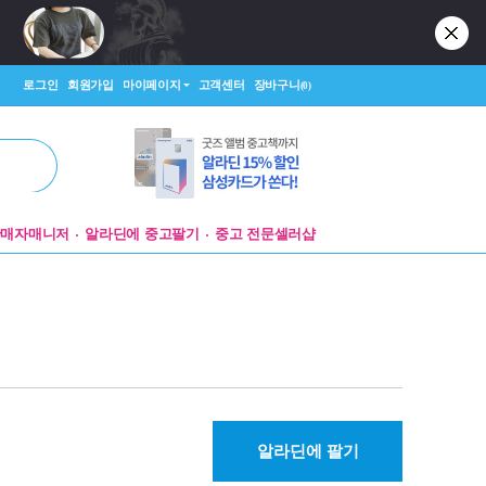
로그인
회원가입
마이페이지
고객센터
장바구니
(0)
판매자매니저
알라딘에 중고팔기
중고 전문셀러샵
알라딘에 팔기