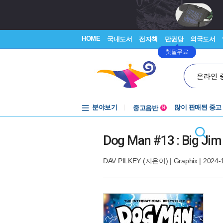
HOME
국내도서
전자책
만권당
외국도서
첫달무료
온라인 
분야보기
중고음반
많이 판매된 중고
N
1천원부터
중고음반
Dog Man #13 : Big Jim
DAV PILKEY
(지은이) |
Graphix
| 2024-