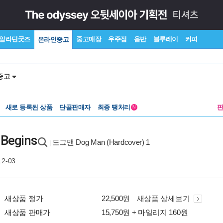
알라딘굿즈
중고매장
우주점
음반
블루레이
커피
온라인중고
중고
새로 등록된 상품
단골판매자
최종 땡처리
N
 Begins
도그맨 Dog Man (Hardcover) 1
|
12-03
새상품 정가
22,500원
새상품 상세보기
새상품 판매가
15,750원 + 마일리지 160원