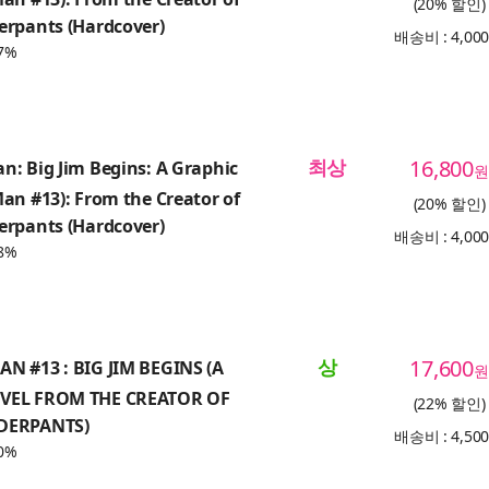
(20% 할인)
erpants (Hardcover)
배송비 : 4,00
7%
최상
16,800
: Big Jim Begins: A Graphic
원
an #13): From the Creator of
(20% 할인)
erpants (Hardcover)
배송비 : 4,00
8%
상
17,600
N #13 : BIG JIM BEGINS (A
원
VEL FROM THE CREATOR OF
(22% 할인)
DERPANTS)
배송비 : 4,50
0%