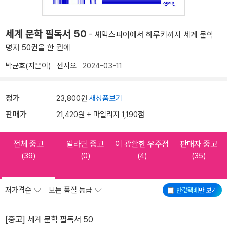
세계 문학 필독서 50
- 셰익스피어에서 하루키까지 세계 문학
명저 50권을 한 권에
박균호(지은이)
센시오
2024-03-11
정가
23,800원
새상품보기
판매가
21,420원 + 마일리지 1,190점
전체 중고
알라딘 중고
이 광활한 우주점
판매자 중고
(39)
(0)
(4)
(35)
저가격순
모든 품질 등급
반값택배
만 보기
[중고] 세계 문학 필독서 50