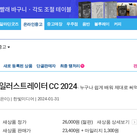
알라딘굿즈
중고매장
우주점
음반
블루레이
커피
온라인중고
중고
새로 등록된 상품
단골판매자
최종 땡처리
N
일러스트레이터 CC 2024
누구나 쉽게 배워 제대로 써
-
은이) |
한빛미디어
| 2024-01-31
새상품 정가
26,000원 (절판)
새상품 상세보기
새상품 판매가
23,400원 + 마일리지 1,300원