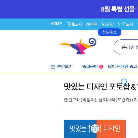
HOME
국내도서
전자책
만권당
외국도서
첫달무료
온라인 
분야보기
중고음반
많이 판매된 중고
N
1천원부터
중고음반
맛있는 디자인 포토샵 & 
빨간고래(박정아)
,
윤이사라(포완카)
(지