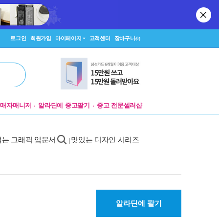
로그인
회원가입
마이페이지
고객센터
장바구니
(0)
판매자매니저
알라딘에 중고팔기
중고 전문셀러샵
먹는 그래픽 입문서
맛있는 디자인 시리즈
|
알라딘에 팔기