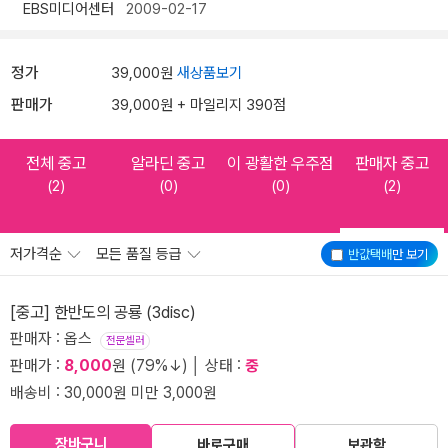
EBS미디어센터
2009-02-17
정가
39,000원
새상품보기
판매가
39,000원 + 마일리지 390점
전체 중고
알라딘 중고
이 광활한 우주점
판매자 중고
(2)
(0)
(0)
(2)
저가격순
모든 품질 등급
반값택배
만 보기
[중고] 한반도의 공룡 (3disc)
판매자 : 옵스
전문셀러
판매가 :
8,000
원 (79%↓) │ 상태 :
중
배송비 : 30,000원 미만 3,000원
장바구니
바로구매
보관함