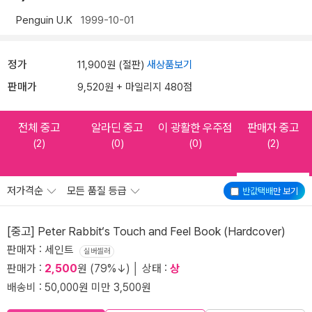
Penguin U.K
1999-10-01
정가
11,900원 (절판)
새상품보기
판매가
9,520원 + 마일리지 480점
전체 중고
알라딘 중고
이 광활한 우주점
판매자 중고
(2)
(0)
(0)
(2)
저가격순
모든 품질 등급
반값택배
만 보기
[중고] Peter Rabbit‘s Touch and Feel Book (Hardcover)
판매자 : 세인트
실버셀러
판매가 :
2,500
원 (79%↓) │ 상태 :
상
배송비 : 50,000원 미만 3,500원