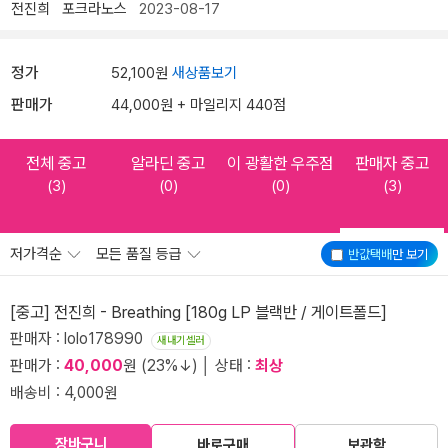
전진희
포크라노스
2023-08-17
정가
52,100원
새상품보기
판매가
44,000원 + 마일리지 440점
전체 중고
알라딘 중고
이 광활한 우주점
판매자 중고
(3)
(0)
(0)
(3)
저가격순
모든 품질 등급
반값택배
만 보기
[중고] 전진희 - Breathing [180g LP 블랙반 / 게이트폴드]
판매자 : lolo178990
새내기셀러
판매가 :
40,000
원 (23%↓) │ 상태 :
최상
배송비 : 4,000원
장바구니
바로구매
보관함