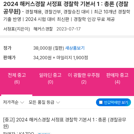
2024 해커스경찰 서정표 경찰학 기본서 1 : 총론 (경찰
공무원)
- 경찰채용, 경찰간부, 경찰승진 대비ㅣ최근 10개년 경찰학
기출 반영ㅣ2024 시험 대비 최신판ㅣ경찰학 인강 무료 제공
서정표(지은이)
해커스경찰
2023-07-17
정가
38,000원 (절판)
새상품보기
판매가
34,200원 + 마일리지 1,900점
전체 중고
알라딘 중고
이 광활한 우주점
판매자 중고
(6)
(0)
(2)
(4)
저가격순
모든 품질 등급
반값택배
만 보기
[중고] 2024 해커스경찰 서정표 경찰학 기본서 1 : 총론 (경찰공무
원)