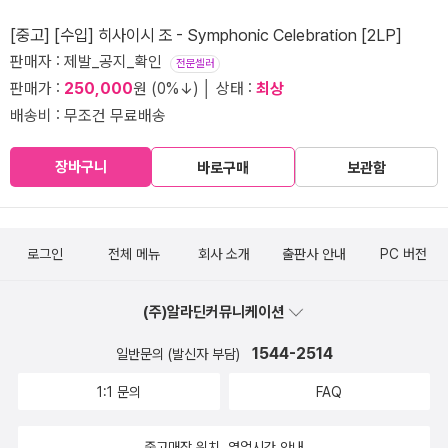
[중고] [수입] 히사이시 조 - Symphonic Celebration [2LP]
판매자 : 제발_공지_확인
전문셀러
판매가 :
250,000
원 (0%↓) │ 상태 :
최상
배송비 : 무조건 무료배송
장바구니
바로구매
보관함
로그인
전체 메뉴
회사 소개
출판사 안내
PC 버전
(주)알라딘커뮤니케이션
1544-2514
일반문의 (발신자 부담)
1:1 문의
FAQ
중고매장 위치, 영업시간 안내