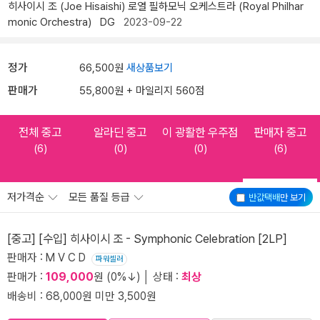
히사이시 조 (Joe Hisaishi)
로열 필하모닉 오케스트라 (Royal Philhar
monic Orchestra)
DG
2023-09-22
정가
66,500원
새상품보기
판매가
55,800원 + 마일리지 560점
전체 중고
알라딘 중고
이 광활한 우주점
판매자 중고
(6)
(0)
(0)
(6)
저가격순
모든 품질 등급
반값택배
만 보기
[중고] [수입] 히사이시 조 - Symphonic Celebration [2LP]
판매자 : M V C D
파워셀러
판매가 :
109,000
원 (0%↓) │ 상태 :
최상
배송비 : 68,000원 미만 3,500원