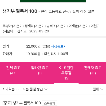
생기부 필독서 100
- 현직 고등학교 선생님들이 직접 고른
주경아(지은이)
정재화(지은이)
방희조(지은이)
이재환(지은이)
이현규
(지은이)
센시오
2023-03-20
정가
22,000원 (절판)
새상품보기
판매가
19,800원 + 마일리지 1,100점
전체 중고
알라딘 중고
이 광활한
판매자 중고
우주점
(47)
(1)
(31)
(15)
저가격순
모든 품질 등급
전체
[중고] 생기부 필독서 100
소득공제