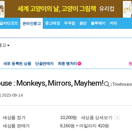
알라딘굿즈
중고매장
우주점
음반
블루레이
커피
온라인중고
중고
새로 등록된 상품
단골판매자
최종 땡처리
N
use : Monkeys, Mirrors, Mayhem!
Treehouse
|
| 2023-09-14
새상품 정가
10,200원
새상품 상세보기
새상품 판매가
8,160원 + 마일리지 410원