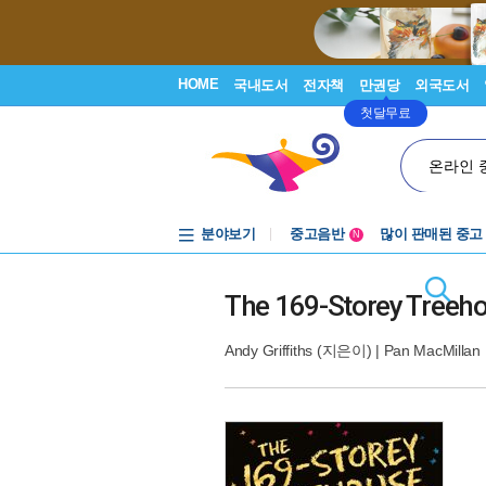
HOME
국내도서
전자책
만권당
외국도서
첫달무료
온라인 
분야보기
중고음반
많이 판매된 중고
N
1천원부터
중고음반
The 169-Storey Treeho
Andy Griffiths
(지은이) |
Pan MacMillan