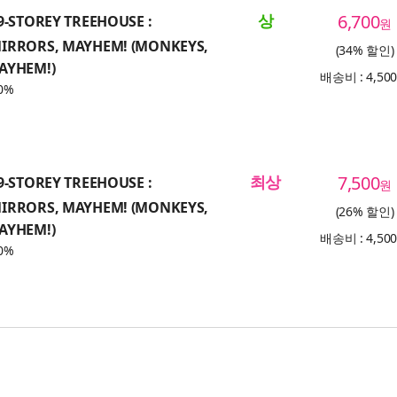
상
6,700
9-STOREY TREEHOUSE :
원
IRRORS, MAYHEM! (MONKEYS,
(34% 할인)
AYHEM!)
배송비 : 4,50
0%
최상
7,500
9-STOREY TREEHOUSE :
원
IRRORS, MAYHEM! (MONKEYS,
(26% 할인)
AYHEM!)
배송비 : 4,50
0%