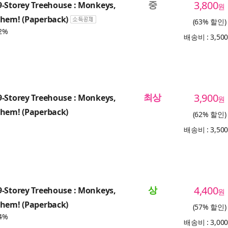
중
3,800
-Storey Treehouse : Monkeys,
원
yhem! (Paperback)
(63% 할인)
2%
배송비 : 3,50
최상
3,900
-Storey Treehouse : Monkeys,
원
yhem! (Paperback)
(62% 할인)
배송비 : 3,50
상
4,400
-Storey Treehouse : Monkeys,
원
yhem! (Paperback)
(57% 할인)
4%
배송비 : 3,00