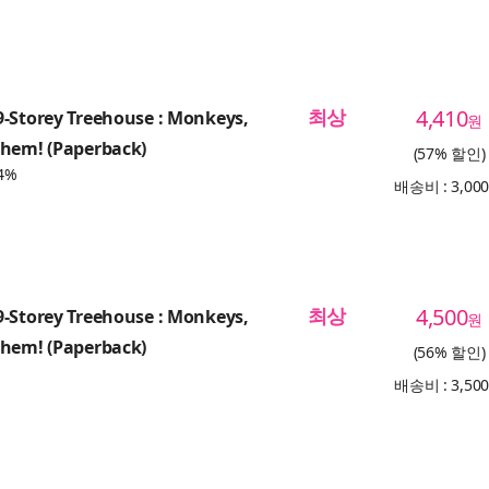
최상
4,410
-Storey Treehouse : Monkeys,
원
yhem! (Paperback)
(57% 할인)
4%
배송비 : 3,00
최상
4,500
-Storey Treehouse : Monkeys,
원
yhem! (Paperback)
(56% 할인)
배송비 : 3,50