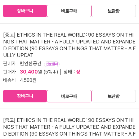
장바구니
바로구매
보관함
[중고] ETHICS IN THE REAL WORLD: 90 ESSAYS ON THI
NGS THAT MATTER - A FULLY UPDATED AND EXPANDE
D EDITION (90 ESSAYS ON THINGS THAT MATTER - A F
ULLY UPDAT
판매자 : 편안한공간
전문셀러
판매가 :
30,400
원 (5%↓) │ 상태 :
상
배송비 : 4,500원
장바구니
바로구매
보관함
[중고] ETHICS IN THE REAL WORLD: 90 ESSAYS ON THI
NGS THAT MATTER - A FULLY UPDATED AND EXPANDE
D EDITION (90 ESSAYS ON THINGS THAT MATTER - A F