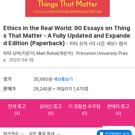
Ethics in the Real World: 90 Essays on Thing
s That Matter - A Fully Updated and Expande
d Edition (Paperback)
- 피터 싱어 <더 나은 세상> 원서
피터 싱어(지은이)
Matt Rohal(엮은이)
Princeton University Pres
s
2023-04-18
정가
35,660원
새상품보기
판매가
29,240원 + 마일리지 1,470점
전체 중고
알라딘 중고
이 광활한 우주점
판매자 중고
(4)
(0)
(0)
(4)
저가격순
모든 품질 등급
반값택배
만 보기