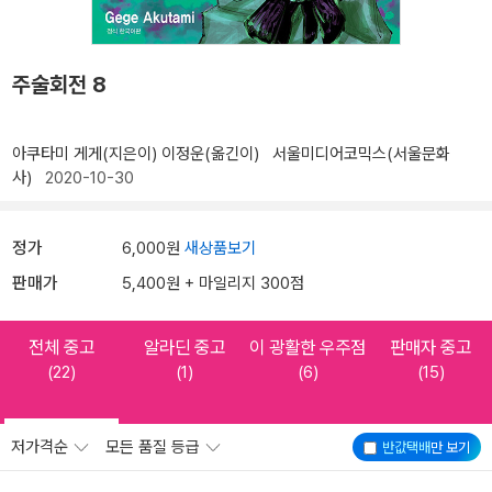
주술회전 8
아쿠타미 게게(지은이)
이정운(옮긴이)
서울미디어코믹스(서울문화
사)
2020-10-30
정가
6,000원
새상품보기
판매가
5,400원 + 마일리지 300점
전체 중고
알라딘 중고
이 광활한 우주점
판매자 중고
(22)
(1)
(6)
(15)
저가격순
모든 품질 등급
반값택배
만 보기