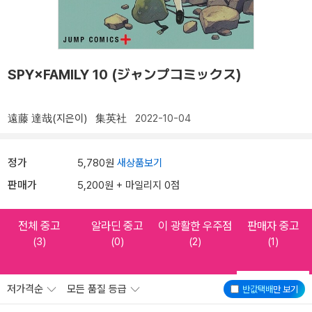
SPY×FAMILY 10 (ジャンプコミックス)
遠藤 達哉(지은이)
集英社
2022-10-04
정가
5,780원
새상품보기
판매가
5,200원 + 마일리지 0점
전체 중고
알라딘 중고
이 광활한 우주점
판매자 중고
(3)
(0)
(2)
(1)
저가격순
모든 품질 등급
반값택배
만 보기