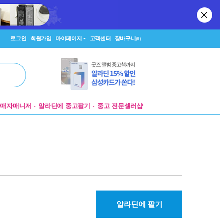
로그인
회원가입
마이페이지
고객센터
장바구니
(0)
판매자매니저
알라딘에 중고팔기
중고 전문셀러샵
알라딘에 팔기