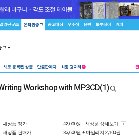
알라딘굿즈
중고매장
우주점
음반
블루레이
커피
온라인중고
중고
새로 등록된 상품
단골판매자
최종 땡처리
N
Writing Workshop with MP3CD(1)
새상품 정가
42,000원
새상품 상세보기
새상품 판매가
33,600원 + 마일리지 2,100원