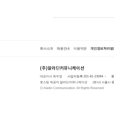
회사소개
채용안내
이용약관
개인정보처리방
(주)알라딘커뮤니케이션
대표이사 최우경
사업자등록 201-81-23094
통
호스팅 제공자 알라딘커뮤니케이션
(본사) 서울시 중
ⓒ Aladin Communication. All Rights Reserved.