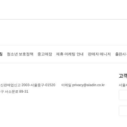
침
청소년 보호정책
중고매장
제휴·마케팅 안내
판매자 매니저
출판사
고객
신판매업신고 2003-서울중구-01520
이메일 privacy@aladin.co.kr
서울시
구 서소문로 89-31