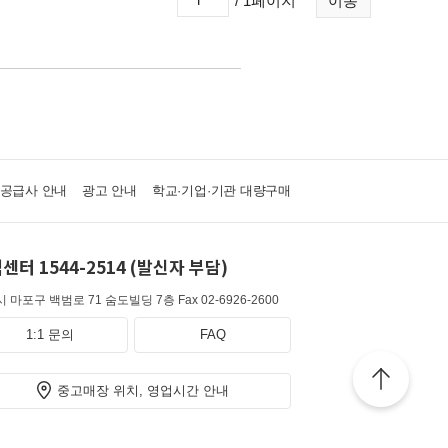
/ 1페이지
이동
·공급사 안내
광고 안내
학교·기업·기관 대량구매
센터 1544-2514 (발신자 부담)
 마포구 백범로 71 숨도빌딩 7층
Fax 02-6926-2600
1:1 문의
FAQ
중고매장 위치, 영업시간 안내