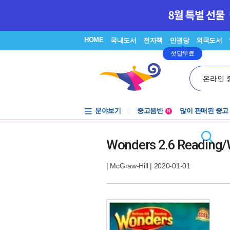
HOME
국내도서
전자책
만권당
외국도서
첫달무료
온라인 
분야보기
중고음반
많이 판매된 중고
N
1천원부터
중고음반
Wonders 2.6 Reading/
|
McGraw-Hill
| 2020-01-01