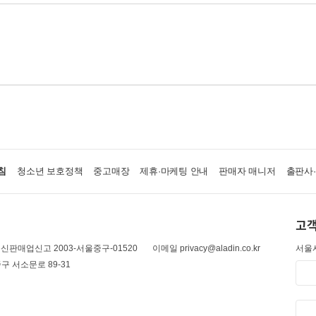
침
청소년 보호정책
중고매장
제휴·마케팅 안내
판매자 매니저
출판사
고객
신판매업신고 2003-서울중구-01520
이메일 privacy@aladin.co.kr
서울시
구 서소문로 89-31