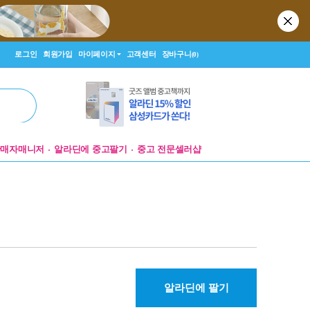
로그인
회원가입
마이페이지
고객센터
장바구니
(0)
판매자매니저
알라딘에 중고팔기
중고 전문셀러샵
알라딘에 팔기