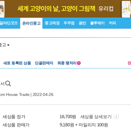
알라딘굿즈
중고매장
우주점
음반
블루레이
커피
온라인중고
중고
새로 등록된 상품
단골판매자
최종 땡처리
N
원서
om House Trade
| 2022-04-26
새상품 정가
16,700원
새상품 상세보기
새상품 판매가
9,180원 + 마일리지 100원