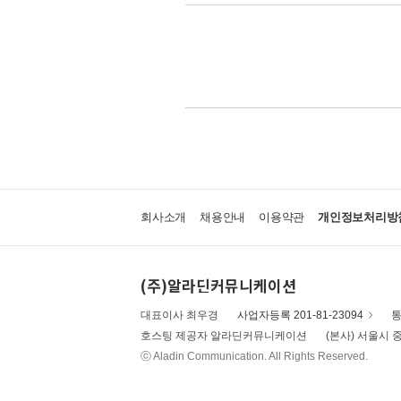
회사소개
채용안내
이용약관
개인정보처리방
(주)알라딘커뮤니케이션
대표이사 최우경
사업자등록 201-81-23094
통
호스팅 제공자 알라딘커뮤니케이션
(본사) 서울시 중
ⓒ Aladin Communication. All Rights Reserved.