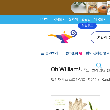
HOME
국내도서
전자책
만권당
외국도서
첫달무료
온라인 
분야보기
중고음반
많이 판매된 중고
N
1천원부터
중고음반
Oh William!
『오, 윌리엄!』
-
엘리자베스 스트라우트
(지은이) |
Rand