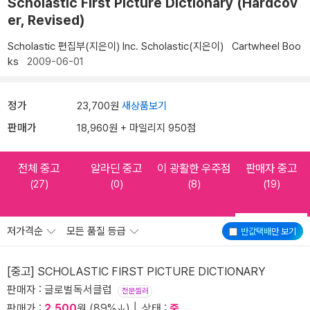
Scholastic First Picture Dictionary (Hardcov
er, Revised)
Scholastic 편집부(지은이)
Inc. Scholastic(지은이)
Cartwheel Boo
ks
2009-06-01
정가
23,700원
새상품보기
판매가
18,960원 + 마일리지 950점
전체 중고
알라딘 중고
이 광활한 우주점
판매자 중고
(27)
(0)
(8)
(19)
저가격순
모든 품질 등급
반값택배
만 보기
[중고] SCHOLASTIC FIRST PICTURE DICTIONARY
판매자 : 글로벌독서클럽
전문셀러
판매가 :
2,500
원 (89%↓) │ 상태 :
중