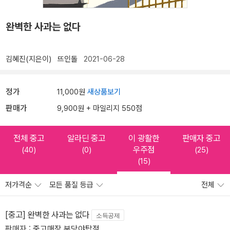
완벽한 사과는 없다
김혜진(지은이)
뜨인돌
2021-06-28
정가
11,000원
새상품보기
판매가
9,900원 + 마일리지 550점
전체 중고
알라딘 중고
이 광활한
판매자 중고
우주점
(40)
(0)
(25)
(15)
저가격순
모든 품질 등급
전체
[중고] 완벽한 사과는 없다
소득공제
판매자 :
중고매장 분당야탑점