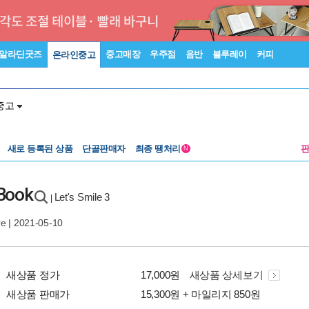
알라딘굿즈
중고매장
우주점
음반
블루레이
커피
온라인중고
중고
새로 등록된 상품
단골판매자
최종 땡처리
N
 Book
Let's Smile 3
|
re
| 2021-05-10
새상품 정가
17,000원
새상품 상세보기
새상품 판매가
15,300원 + 마일리지 850원