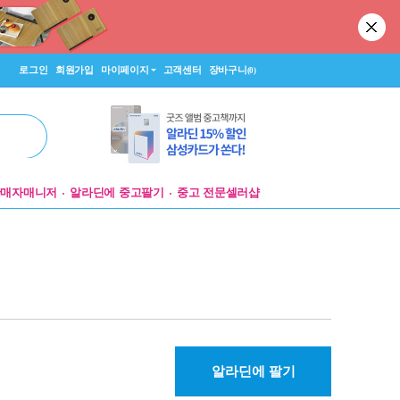
로그인
회원가입
마이페이지
고객센터
장바구니
(0)
판매자매니저
알라딘에 중고팔기
중고 전문셀러샵
알라딘에 팔기