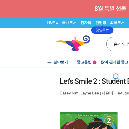
HOME
국내도서
전자책
만권당
외국도서
첫달무료
온라인 
분야보기
중고음반
많이 판매된 중고
N
1천원부터
중고음반
Let's Smile 2 : Student
Casey Kim
,
Jayne Lee
(지은이) |
e-futu