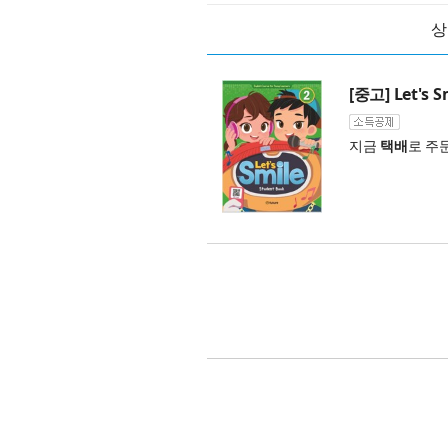
상
[중고] Let's S
지금
택배
로 주