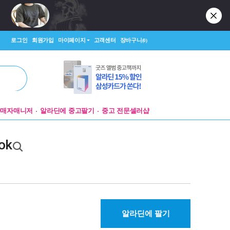
로그인
회원가입
마이페이지
고객센터
장바구니
(0)
판매자매니저
알라딘에 중고팔기
중고 전문셀러샵
ook
알라딘에 팔기