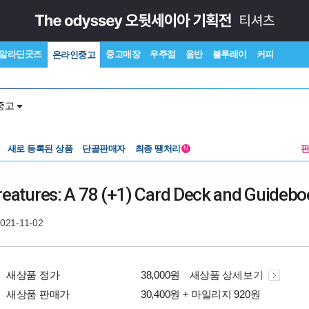
알라딘굿즈
중고매장
우주점
음반
블루레이
커피
온라인중고
중고
새로 등록된 상품
단골판매자
최종 땡처리
N
reatures: A 78 (+1) Card Deck and Guideb
2021-11-02
새상품 정가
38,000원
새상품 상세보기
새상품 판매가
30,400원 + 마일리지 920원