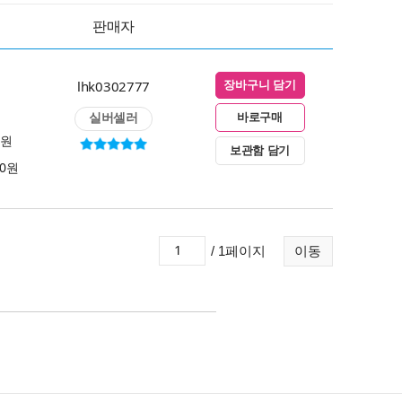
판매자
lhk0302777
장바구니 담기
실버셀러
바로구매
0원
보관함 담기
00원
/ 1페이지
이동