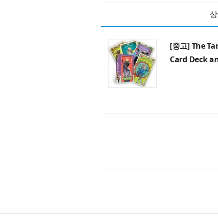
상
[중고] The Taro
Card Deck a