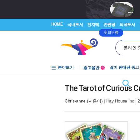
HOME
국내도서
전자책
만권당
외국도서
첫달무료
온라인 
분야보기
중고음반
많이 판매된 중고
N
1천원부터
중고음반
The Tarot of Curious C
Chris-anne
(지은이) |
Hay House Inc
| 