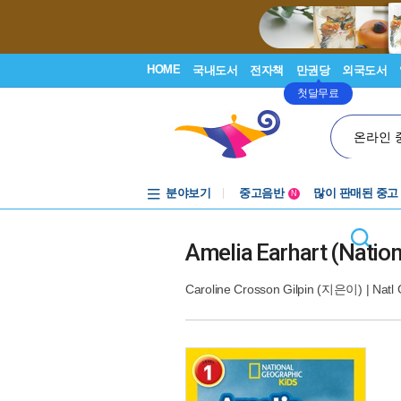
HOME
국내도서
전자책
만권당
외국도서
첫달무료
온라인 
분야보기
중고음반
많이 판매된 중고
N
1천원부터
중고음반
Amelia Earhart (Nation
Caroline Crosson Gilpin
(지은이) |
Natl