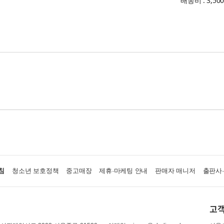
배송비 : 3,50
침
청소년 보호정책
중고매장
제휴·마케팅 안내
판매자 매니저
출판사
고객