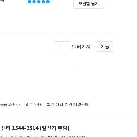
0원
보관함 담기
/ 1페이지
이동
·공급사 안내
광고 안내
학교·기업·기관 대량구매
센터 1544-2514 (발신자 부담)