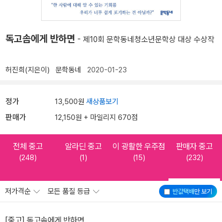
독고솜에게 반하면
- 제10회 문학동네청소년문학상 대상 수상작
허진희(지은이)
문학동네
2020-01-23
정가
13,500원
새상품보기
판매가
12,150원 + 마일리지 670점
전체 중고
알라딘 중고
이 광활한 우주점
판매자 중고
(248)
(1)
(15)
(232)
저가격순
모든 품질 등급
반값택배
만 보기
[중고] 독고솜에게 반하면