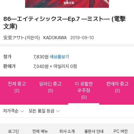
86―エイティシックス―Ep.7 ―ミスト― (電擊
文庫)
安里アサト(지은이)
KADOKAWA
2019-09-10
정가
7,830원
새상품보기
판매가
7,040원 + 마일리지 0점
전체 중고
알라딘 중고
이 광활한
판매자 중고
우주점
(2)
(0)
(2)
(0)
저가격순
모든 품질 등급
로그인
전체 메뉴
회사 소개
출판사 안내
PC 버전