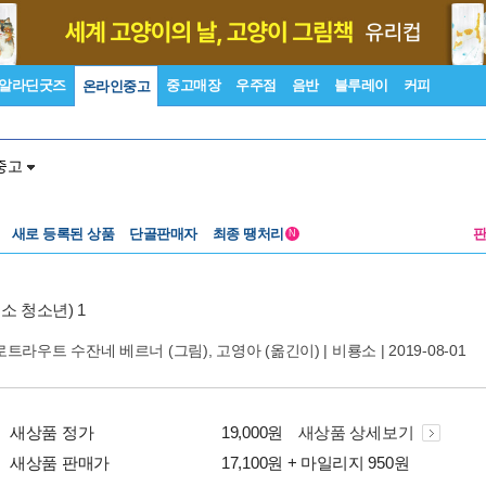
알라딘굿즈
중고매장
우주점
음반
블루레이
커피
온라인중고
중고
새로 등록된 상품
단골판매자
최종 땡처리
N
소 청소년) 1
로트라우트 수잔네 베르너
(그림),
고영아
(옮긴이) |
비룡소
| 2019-08-01
새상품 정가
19,000원
새상품 상세보기
새상품 판매가
17,100원 + 마일리지 950원