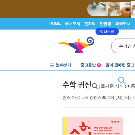
HOME
국내도서
전자책
만권당
외국도서
첫달무료
온라인 
분야보기
중고음반
많이 판매된 중고
N
1천원부터
중고음반
수학 귀신
즐거운 지식 (비룡
|
한스 마그누스 엔첸스베르거
(지은이),