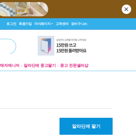
로그인
회원가입
마이페이지
고객센터
장바구니
(0)
판매자매니저
알라딘에 중고팔기
중고 전문셀러샵
알라딘에 팔기