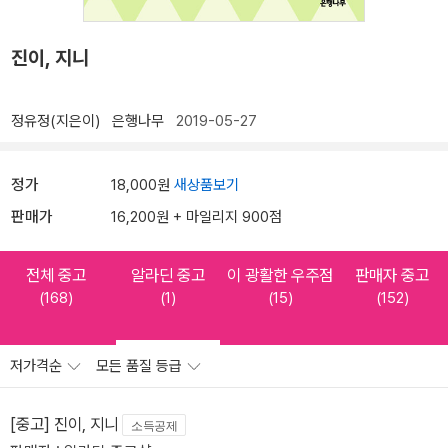
진이, 지니
정유정(지은이)
은행나무
2019-05-27
정가
18,000원
새상품보기
판매가
16,200원 + 마일리지 900점
전체 중고
알라딘 중고
이 광활한 우주점
판매자 중고
(168)
(1)
(15)
(152)
저가격순
모든 품질 등급
[중고] 진이, 지니
소득공제