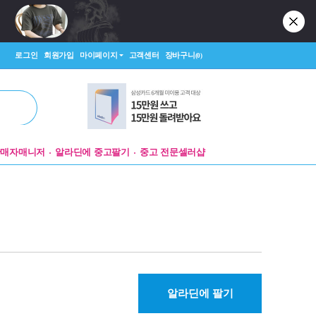
로그인
회원가입
마이페이지
고객센터
장바구니
(0)
판매자매니저
알라딘에 중고팔기
중고 전문셀러샵
알라딘에 팔기