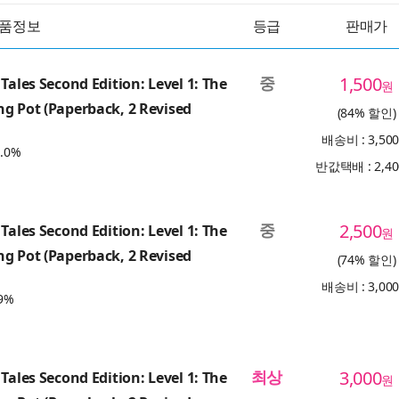
품정보
등급
판매가
중
1,500
Tales Second Edition: Level 1: The
원
g Pot (Paperback, 2 Revised
(84% 할인)
배송비 : 3,50
.0%
반값택배 : 2,4
중
2,500
Tales Second Edition: Level 1: The
원
g Pot (Paperback, 2 Revised
(74% 할인)
배송비 : 3,00
9%
최상
3,000
Tales Second Edition: Level 1: The
원