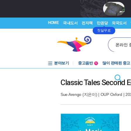
HOME
국내도서
전자책
만권당
외국도서
첫달무료
온라인 
분야보기
중고음반
많이 판매된 중고
N
1천원부터
중고음반
Classic Tales Second E
Sue Arengo
(지은이) |
OUP Oxford
| 20