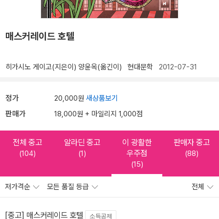
매스커레이드 호텔
히가시노 게이고(지은이)
양윤옥(옮긴이)
현대문학
2012-07-31
정가
20,000원
새상품보기
판매가
18,000원 + 마일리지 1,000점
전체 중고
알라딘 중고
이 광활한
판매자 중고
우주점
(104)
(1)
(88)
(15)
저가격순
모든 품질 등급
전체
[중고] 매스커레이드 호텔
소득공제