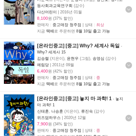
등사회과교육연구회
(감수)
다산어린이
|
2016년 01월
8,100
원 (37% 할인)
판매자 :
중고매장 청주점
| 상태 :
최상
지금
택배
로 주문하면
8월 10일 출고 가능
[온라인중고] [중고] Why? 세계사 독일
-
Why? 세계사 15
김승렬
(지은이),
윤현우
(그림),
송영심
(감수)
예림당
|
2011년 09월
6,400
원 (42% 할인)
판매자 :
중고매장 청주점
| 상태 :
중
지금
택배
로 주문하면
8월 10일 출고 가능
[온라인중고] [중고] 놓지 마 과학! 1
-
놓지
마 과학! 1
신태훈
,
나승훈
(지은이),
류진숙
(감수)
위즈덤하우스
|
2020년 12월
7,900
원 (34% 할인)
판매자 :
중고매장 청주점
| 상태 :
중