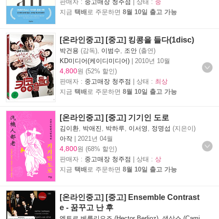
판매자 :
중고매장 청주점
| 상태 :
중
지금
택배
로 주문하면
8월 10일 출고 가능
[온라인중고] [중고] 킹콩을 들다(1disc)
박건용
(감독),
이범수
,
조안
(출연)
KD미디어(케이디미디어)
|
2010년 10월
4,800
원 (52% 할인)
판매자 :
중고매장 청주점
| 상태 :
최상
지금
택배
로 주문하면
8월 10일 출고 가능
[온라인중고] [중고] 기기인 도로
김이환
,
박애진
,
박하루
,
이서영
,
정명섭
(지은이)
아작
|
2021년 04월
4,800
원 (68% 할인)
판매자 :
중고매장 청주점
| 상태 :
상
지금
택배
로 주문하면
8월 10일 출고 가능
[온라인중고] [중고] Ensemble Contrast
e - 꿈꾸고 난 후
엑토르 베를리오즈 (Hector Berlioz)
,
생상스 (Cami