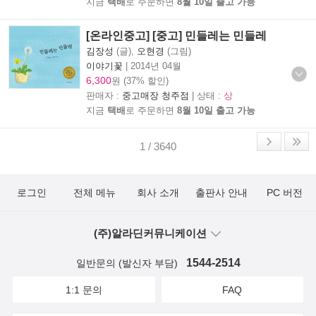
지금
택배
로 주문하면
8월 10일 출고 가능
[온라인중고] [중고] 민들레는 민들레
김장성
(글),
오현경
(그림)
이야기꽃
|
2014년 04월
6,300
원 (37% 할인)
판매자 :
중고매장 청주점
| 상태 :
상
지금
택배
로 주문하면
8월 10일 출고 가능
1 / 3640
로그인
전체 메뉴
회사 소개
출판사 안내
PC 버전
(주)알라딘커뮤니케이션
1544-2514
일반문의 (발신자 부담)
1:1 문의
FAQ