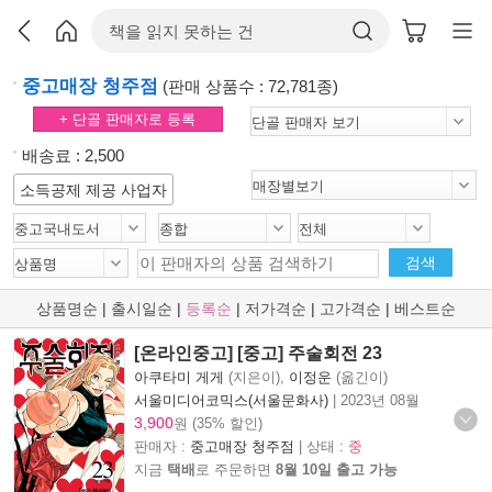
중고매장 청주점
(판매 상품수 : 72,781종)
+ 단골 판매자로 등록
배송료 : 2,500
소득공제 제공 사업자
검색
상품명순
|
출시일순
|
등록순
|
저가격순
|
고가격순
|
베스트순
[온라인중고] [중고] 주술회전 23
아쿠타미 게게
(지은이),
이정운
(옮긴이)
서울미디어코믹스(서울문화사)
|
2023년 08월
3,900
원 (35% 할인)
판매자 :
중고매장 청주점
| 상태 :
중
지금
택배
로 주문하면
8월 10일 출고 가능