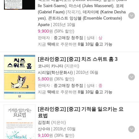
lle Saint-Saens)
,
마스네 (Jules Massenet)
,
포레
(Gabriel Faure)
(작곡가),
데자이예 (Karine Desha
yes)
,
콘트라스트 앙상블 (Ensemble Contraste)
Aparte
|
2015년 10월
9,900
원 (59% 할인)
판매자 :
중고매장 청주점
| 상태 :
상
지금
택배
로 주문하면
8월 10일 출고 가능
[온라인중고] [중고] 치즈 스위트 홈 3
코나미 카나타
(지은이)
시리얼(학산문화사)
|
2010년 06월
5,800
원 (36% 할인)
판매자 :
중고매장 청주점
| 상태 :
중
지금
택배
로 주문하면
8월 10일 출고 가능
[온라인중고] [중고] 기적을 일으키는 요
료법
김정희
(지은이)
산수야
|
2019년 03월
9,100
원 (39% 할인)