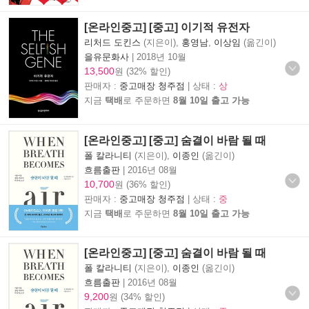
[온라인중고] [중고] 이기적 유전자
리처드 도킨스
(지은이),
홍영남
,
이상임
(옮긴이)
을유문화사
|
2018년 10월
13,500
원 (32% 할인)
판매자 :
중고매장 청주점
| 상태 :
상
지금
택배
로 주문하면
8월 10일 출고 가능
[온라인중고] [중고] 숨결이 바람 될 때
폴 칼라니티
(지은이),
이종인
(옮긴이)
흐름출판
|
2016년 08월
10,700
원 (36% 할인)
판매자 :
중고매장 청주점
| 상태 :
중
지금
택배
로 주문하면
8월 10일 출고 가능
[온라인중고] [중고] 숨결이 바람 될 때
폴 칼라니티
(지은이),
이종인
(옮긴이)
흐름출판
|
2016년 08월
9,200
원 (34% 할인)