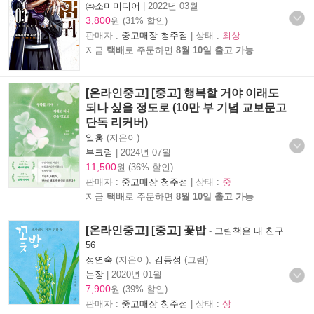
㈜소미미디어
|
2022년 03월
3,800
원 (31% 할인)
판매자 :
중고매장 청주점
| 상태 :
최상
지금
택배
로 주문하면
8월 10일 출고 가능
[온라인중고] [중고] 행복할 거야 이래도
되나 싶을 정도로 (10만 부 기념 교보문고
단독 리커버)
일홍
(지은이)
부크럼
|
2024년 07월
11,500
원 (36% 할인)
판매자 :
중고매장 청주점
| 상태 :
중
지금
택배
로 주문하면
8월 10일 출고 가능
[온라인중고] [중고] 꽃밥
-
그림책은 내 친구
56
정연숙
(지은이),
김동성
(그림)
논장
|
2020년 01월
7,900
원 (39% 할인)
판매자 :
중고매장 청주점
| 상태 :
상