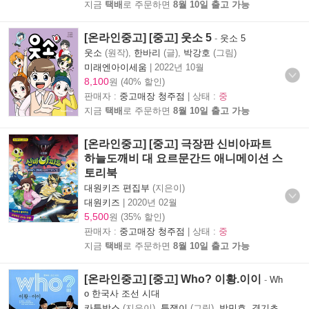
지금
택배
로 주문하면
8월 10일 출고 가능
[온라인중고] [중고] 웃소 5
-
웃소 5
웃소
(원작),
한바리
(글),
박강호
(그림)
미래엔아이세움
|
2022년 10월
8,100
원 (40% 할인)
판매자 :
중고매장 청주점
| 상태 :
중
지금
택배
로 주문하면
8월 10일 출고 가능
[온라인중고] [중고] 극장판 신비아파트
하늘도깨비 대 요르문간드 애니메이션 스
토리북
대원키즈 편집부
(지은이)
대원키즈
|
2020년 02월
5,500
원 (35% 할인)
판매자 :
중고매장 청주점
| 상태 :
중
지금
택배
로 주문하면
8월 10일 출고 가능
[온라인중고] [중고] Who? 이황.이이
-
Wh
o 한국사 조선 시대
카툰박스
(지은이),
툰쟁이
(그림),
방민호
,
경기초