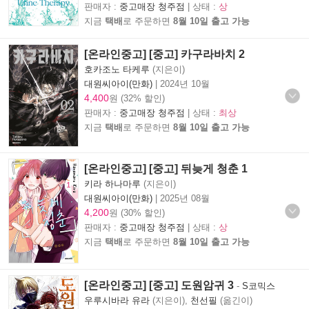
판매자 :
중고매장 청주점
| 상태 :
상
지금
택배
로 주문하면
8월 10일 출고 가능
[온라인중고] [중고] 카구라바치 2
호카조노 타케루
(지은이)
대원씨아이(만화)
|
2024년 10월
4,400
원 (32% 할인)
판매자 :
중고매장 청주점
| 상태 :
최상
지금
택배
로 주문하면
8월 10일 출고 가능
[온라인중고] [중고] 뒤늦게 청춘 1
키라 하나마루
(지은이)
대원씨아이(만화)
|
2025년 08월
4,200
원 (30% 할인)
판매자 :
중고매장 청주점
| 상태 :
상
지금
택배
로 주문하면
8월 10일 출고 가능
[온라인중고] [중고] 도원암귀 3
-
S코믹스
우루시바라 유라
(지은이),
천선필
(옮긴이)