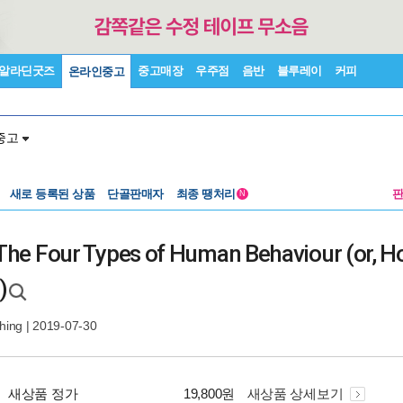
알라딘굿즈
중고매장
우주점
음반
블루레이
커피
온라인중고
중고
새로 등록된 상품
단골판매자
최종 땡처리
N
: The Four Types of Human Behaviour (or,
)
hing
| 2019-07-30
새상품 정가
19,800원
새상품 상세보기