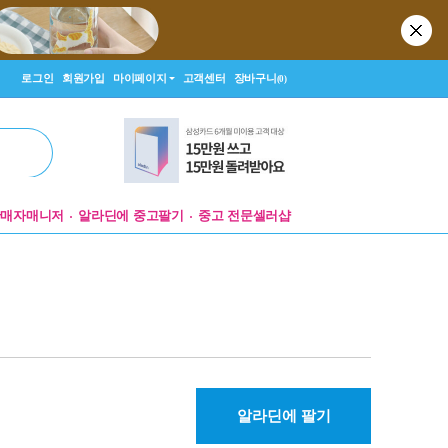
로그인
회원가입
마이페이지
고객센터
장바구니
(0)
판매자매니저
알라딘에 중고팔기
중고 전문셀러샵
알라딘에 팔기