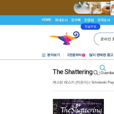
HOME
국내도서
전자책
만권당
외국도서
첫달무료
온라인 
중고음반
분야보기
1천원부터
많이 판매된 중고
N
중고음반
The Shattering
Guardia
|
캐스린 래스키
(지은이) |
Scholastic Pa