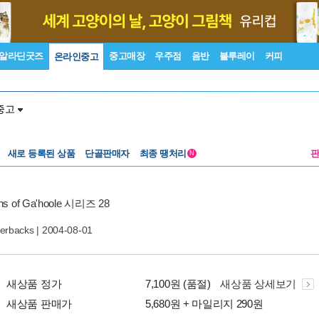
알라딘굿즈
중고매장
우주점
음반
블루레이
커피
온라인중고
중고
새로 등록된 상품
단골판매자
최종 땡처리
N
ns of Ga'hoole 시리즈 28
perbacks
| 2004-08-01
새상품 정가
7,100원 (품절)
새상품 상세보기
새상품 판매가
5,680원 + 마일리지 290원