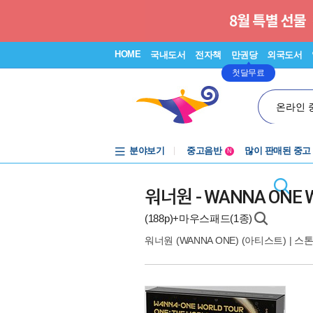
HOME
국내도서
전자책
만권당
외국도서
첫달무료
온라인 
분야보기
중고음반
많이 판매된 중고
N
1천원부터
중고음반
워너원 - WANNA ONE WO
(188p)+마우스패드(1종)
워너원 (WANNA ONE)
(아티스트) |
스톤뮤