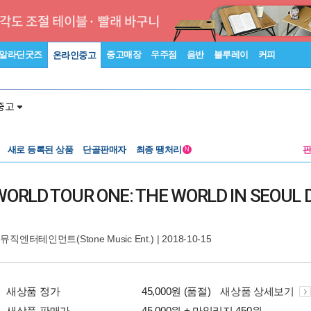
알라딘굿즈
중고매장
우주점
음반
블루레이
커피
온라인중고
중고
새로 등록된 상품
단골판매자
최종 땡처리
N
RLD TOUR ONE: THE WORLD IN SEOUL DV
직엔터테인먼트(Stone Music Ent.)
| 2018-10-15
새상품 정가
45,000원 (품절)
새상품 상세보기
새상품 판매가
45,000원 + 마일리지 450원