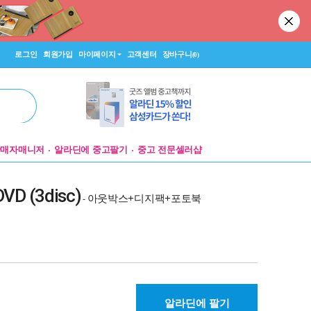
로그인
회원가입
마이페이지
고객센터
장바구니
(0)
판매자매니저
알라딘에 중고팔기
중고 전문셀러샵
D (3disc)
아웃박스+디지팩+포토북
-
알라딘에 팔기