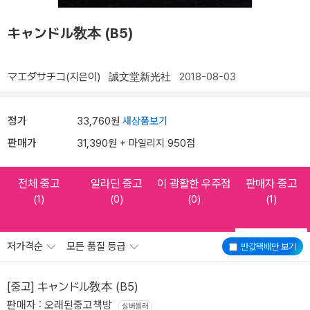
キャンドル敎本 (B5)
マエダサチコ(지은이)
誠文堂新光社
2018-08-03
정가
33,760원
새상품보기
판매가
31,390원 + 마일리지 950점
전체 중고
알라딘 중고
이 광활한 우주점
판매자 중고
(1)
(0)
(0)
(1)
저가격순
모든 품질 등급
반값택배
만 보기
[중고] キャンドル敎本 (B5)
판매자 : 오래된중고책방
실버셀러