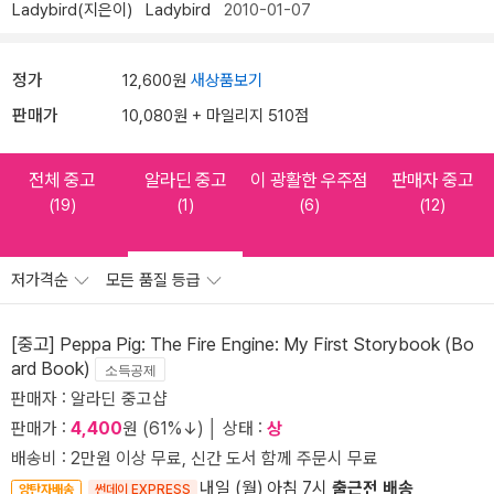
Ladybird(지은이)
Ladybird
2010-01-07
정가
12,600원
새상품보기
판매가
10,080원 + 마일리지 510점
전체 중고
알라딘 중고
이 광활한 우주점
판매자 중고
(19)
(1)
(6)
(12)
저가격순
모든 품질 등급
[중고] Peppa Pig: The Fire Engine: My First Storybook (Bo
ard Book)
소득공제
판매자 : 알라딘 중고샵
판매가 :
4,400
원 (61%↓) │ 상태 :
상
배송비 : 2만원 이상 무료, 신간 도서 함께 주문시 무료
내일 (월) 아침 7시
출근전 배송
양탄자배송
썬데이 EXPRESS