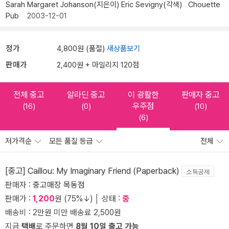
Sarah Margaret Johanson(지은이)
Eric Sevigny(각색)
Chouette
Pub
2003-12-01
정가
4,800원 (품절)
새상품보기
판매가
2,400원 + 마일리지 120점
전체 중고
알라딘 중고
이 광활한
판매자 중고
우주점
(16)
(0)
(10)
(6)
저가격순
모든 품질 등급
전체
[중고] Caillou: My Imaginary Friend (Paperback)
소득공제
판매자 :
중고매장 목동점
판매가 :
1,200
원 (75%↓) │ 상태 :
중
배송비 : 2만원 미만 배송료 2,500원
지금
택배
로 주문하면
8월 10일 출고 가능