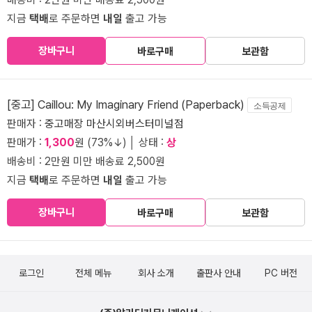
지금
택배
로 주문하면
내일
출고 가능
장바구니
바로구매
보관함
[중고] Caillou: My Imaginary Friend (Paperback)
소득공제
판매자 :
중고매장 마산시외버스터미널점
판매가 :
1,300
원 (73%↓) │ 상태 :
상
배송비 : 2만원 미만 배송료 2,500원
지금
택배
로 주문하면
내일
출고 가능
장바구니
바로구매
보관함
로그인
전체 메뉴
회사 소개
출판사 안내
PC 버전